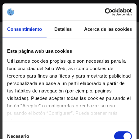
Skip
to
content
Consentimiento
Detalles
Acerca de las cookies
AXENDA
Esta página web usa cookies
Utilizamos cookies propias que son necesarias para la
funcionalidad del Sitio Web, así como cookies de
Radio Galega.
terceros para fines analíticos y para mostrarte publicidad
Emisión “Ao
personalizada en base a un perfil elaborado a partir de
tus hábitos de navegación (por ejemplo, páginas
Contrataque” (Primer
visitadas). Puedes aceptar todas las cookies pulsando el
botón “Aceptar” o configurarlas o rechazar su uso
programa)
pulsando el botón “Configurar”. Puede obtener más
información
aquí
.
Selección
Necesario
de