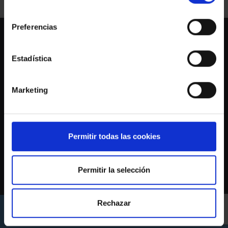
consentimiento
Preferencias
Estadística
Marketing
Permitir todas las cookies
CONTACTO
c/ Príncipe 44, Vigo (Pontevedra)
Permitir la selección
986 110 900
asede@rccelta.es
Rechazar
AVISO LEGAL
POLÍTICA DE PRIVACIDADE
POLÍTICA DE COOKIES