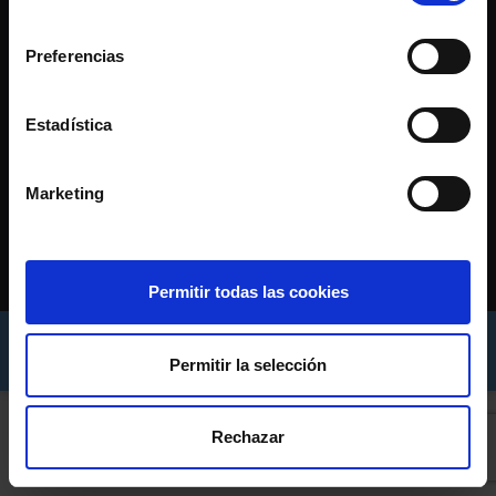
consentimiento
Preferencias
Estadística
Marketing
CONTACTO
c/ Príncipe 44, Vigo (Pontevedra)
986 110 900
asede@rccelta.es
Permitir todas las cookies
AVISO LEGAL
POLÍTICA DE PRIVACIDADE
Permitir la selección
POLÍTICA DE COOKIES
Rechazar