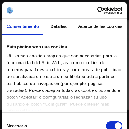
Skip
to
content
Consentimiento
Detalles
Acerca de las cookies
AXENDA
Esta página web usa cookies
Utilizamos cookies propias que son necesarias para la
funcionalidad del Sitio Web, así como cookies de
Colegio Los Sauces
terceros para fines analíticos y para mostrarte publicidad
personalizada en base a un perfil elaborado a partir de
tus hábitos de navegación (por ejemplo, páginas
Evento Privado
visitadas). Puedes aceptar todas las cookies pulsando el
botón “Aceptar” o configurarlas o rechazar su uso
pulsando el botón “Configurar”. Puede obtener más
información
aquí
.
Selección
Necesario
de