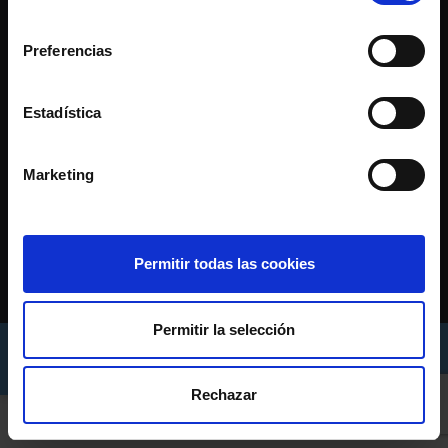
consentimiento
Preferencias
Estadística
Marketing
CONTACTO
c/ Príncipe 44, Vigo (Pontevedra)
Permitir todas las cookies
986 110 900
asede@rccelta.es
Permitir la selección
AVISO LEGAL
POLÍTICA DE PRIVACIDADE
POLÍTICA DE COOKIES
Rechazar