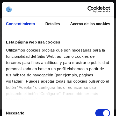
Skip
to
content
Consentimiento
Detalles
Acerca de las cookies
AXENDA
Esta página web usa cookies
Utilizamos cookies propias que son necesarias para la
funcionalidad del Sitio Web, así como cookies de
Ciclo 1906 Jazz – Abe
terceros para fines analíticos y para mostrarte publicidad
Rábade
personalizada en base a un perfil elaborado a partir de
tus hábitos de navegación (por ejemplo, páginas
visitadas). Puedes aceptar todas las cookies pulsando el
botón “Aceptar” o configurarlas o rechazar su uso
Concierto
pulsando el botón “Configurar”. Puede obtener más
información
aquí
.
Selección
Necesario
de