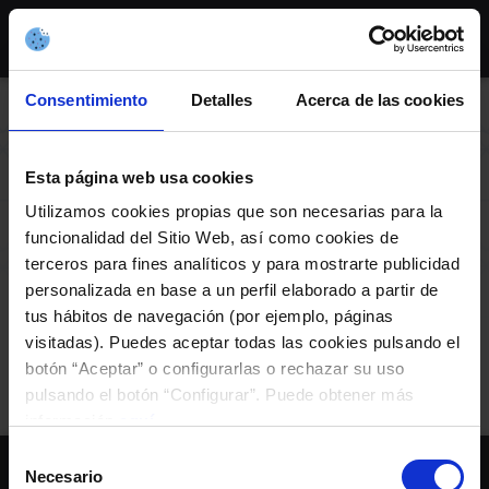
Skip
to
content
Consentimiento
Detalles
Acerca de las cookies
AXENDA
Esta página web usa cookies
Utilizamos cookies propias que son necesarias para la
funcionalidad del Sitio Web, así como cookies de
Charla Backstage
terceros para fines analíticos y para mostrarte publicidad
Silabario
personalizada en base a un perfil elaborado a partir de
tus hábitos de navegación (por ejemplo, páginas
visitadas). Puedes aceptar todas las cookies pulsando el
botón “Aceptar” o configurarlas o rechazar su uso
pulsando el botón “Configurar”. Puede obtener más
información
aquí
.
Selección
Necesario
de