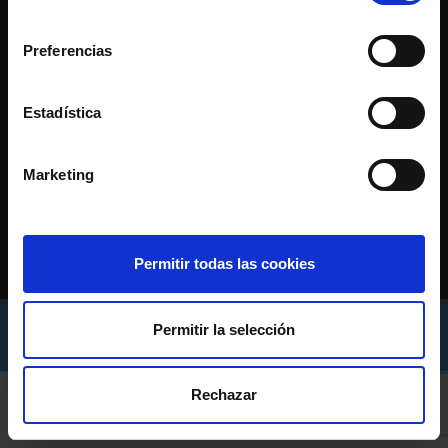
consentimiento
Preferencias
Estadística
Marketing
CONTACTO
c/ Príncipe 44, Vigo (Pontevedra)
986 110 900
Permitir todas las cookies
asede@rccelta.es
AVISO LEGAL
POLÍTICA DE PRIVACIDADE
Permitir la selección
POLÍTICA DE COOKIES
Rechazar