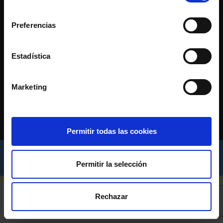
consentimiento
Preferencias
Estadística
Marketing
CONTACTO
c/ Príncipe 44, Vigo (Pontevedra)
986 110 900
asede@rccelta.es
Permitir todas las cookies
AVISO LEGAL
POLÍTICA DE PRIVACIDADE
Permitir la selección
POLÍTICA DE COOKIES
Rechazar