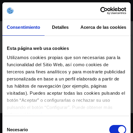
Skip
to
content
Consentimiento
Detalles
Acerca de las cookies
AXENDA
Esta página web usa cookies
Utilizamos cookies propias que son necesarias para la
funcionalidad del Sitio Web, así como cookies de
Cena Celta B
terceros para fines analíticos y para mostrarte publicidad
personalizada en base a un perfil elaborado a partir de
tus hábitos de navegación (por ejemplo, páginas
Evento RC Celta
visitadas). Puedes aceptar todas las cookies pulsando el
botón “Aceptar” o configurarlas o rechazar su uso
pulsando el botón “Configurar”. Puede obtener más
información
aquí
.
Selección
Necesario
de