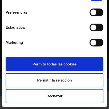
consentimiento
Preferencias
Estadística
Marketing
CONTACTO
c/ Príncipe 44, Vigo (Pontevedra)
Permitir todas las cookies
986 110 900
asede@rccelta.es
Permitir la selección
AVISO LEGAL
POLÍTICA DE PRIVACIDAD
POLÍTICA DE COOKIES
Rechazar